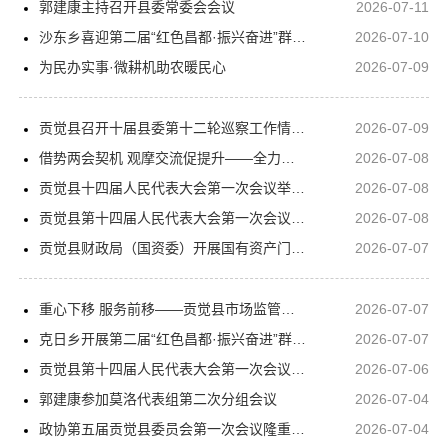
郭建康主持召开县委常委会会议
2026-07-11
沙东乡喜迎第二届“红色昌都·振兴奋进”群众性比赛活动传统生产生活技能比赛复赛获奖选手载誉归来
2026-07-10
为民办实事·微耕机助农暖民心
2026-07-09
贡觉县召开十届县委第十二轮巡察工作情况汇报会
2026-07-09
借势两会契机 观摩交流促提升——全力提高特困人员集中供养入住率
2026-07-08
贡觉县十四届人民代表大会第一次会议举行第三次全体会议
2026-07-08
贡觉县第十四届人民代表大会第一次会议胜利闭幕
2026-07-08
贡觉县财政局（国资委）开展国有资产门面房“减租金·帮就业·促增收”政策进商户宣传活动
2026-07-07
重心下移 服务前移——贡觉县市场监管局深化专项整治 筑牢乡村食品安全防线
2026-07-07
克日乡开展第二届“红色昌都·振兴奋进”群众性比赛活动传统生产生活技能（藏式美食）技能比赛活动
2026-07-07
贡觉县第十四届人民代表大会第一次会议隆重开幕
2026-07-06
郭建康参加莫洛代表组第二次分组会议
2026-07-04
政协第五届贡觉县委员会第一次会议隆重开幕
2026-07-04