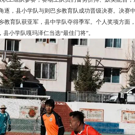
角逐，县小学队与则巴乡教育队成功晋级决赛。决赛
乡教育队获亚军，县中学队夺得季军。个人奖项方面，
，县小学队嘎玛泽仁当选“最佳门将”。