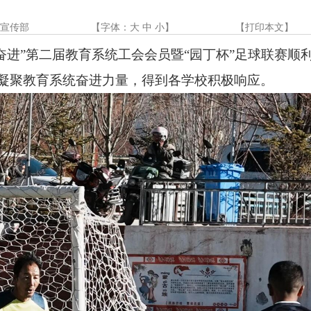
委宣传部
【字体：
大
中
小
】
【
打印本文
】
振兴奋进”第二届教育系统工会会员暨“园丁杯”足球联赛
凝聚教育系统奋进力量，得到各学校积极响应。