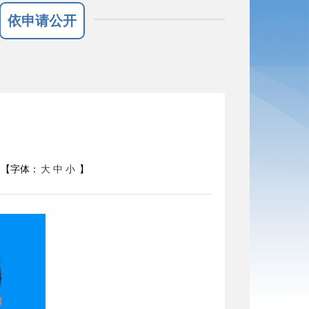
依申请公开
【字体：
大
中
小
】