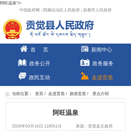
阿旺温泉"/>
中国政府网
|
西藏自治区人民政府
|
昌都市人民政府
首 页
新闻中心
政务公开
政务服务
政民互动
走进贡觉
当前位置：
首页
/
走进贡觉
/
旅游贡觉
/
景点介绍
阿旺温泉
2026年03月16日 11时01分
来源：贡觉县文旅局