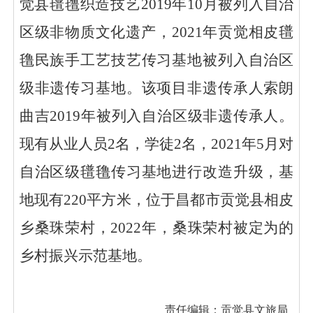
觉县氆氇织造技艺
2019
年
10
月被列入自治
区级非物质文化遗产，
2021
年贡觉相皮氆
氇民族手工艺技艺传习基地被列入自治区
级非遗传习基地。该项目非遗传承人索朗
曲吉
2019
年被列入自治区级非遗传承人。
现有从业人员
2
名，学徒
2
名，
2021
年
5
月对
自治区级氆氇传习基地进行改造升级，基
地现有
220
平方米，位于昌都市贡觉县相皮
乡桑珠荣村，
2022
年，桑珠荣村被定为的
乡村振兴示范基地。
责任编辑：贡觉县文旅局