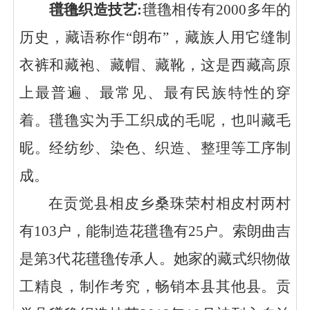
氆氇织造技艺
:
氆氇相传有
2000
多年的
历史，藏语称作
“
朗布
”
，藏族人用它缝制
衣裤和藏袍、藏帽、藏靴，这是西藏高原
上最普遍、最常见、最有民族特性的穿
着。氆氇实为手工织成的毛呢，也叫藏毛
昵。经纺纱、染色、织造、整理等工序制
成。
在贡觉县相皮乡桑珠荣村相皮村两村
有
103
户，能制造花氆氇有
25
户。索朗曲吉
是第
3
代花氆氇传承人。她家的藏式织物做
工精良，制作考究，畅销本县其他县。贡