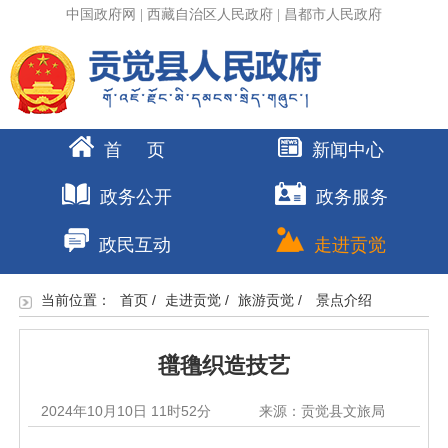
中国政府网
|
西藏自治区人民政府
|
昌都市人民政府
首 页
新闻中心
政务公开
政务服务
政民互动
走进贡觉
当前位置：
首页
/
走进贡觉
/
旅游贡觉
/
景点介绍
氆氇织造技艺
2024年10月10日 11时52分
来源：贡觉县文旅局